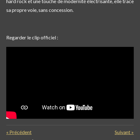
hard rock et une touche de modernité électrisante, elle trace
sa propre voie, sans concession.
Regarder le clip officiel :
«
Précédent
Suivant
»