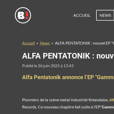
Passer
au
ACCUEIL
NEWS
contenu
principal
Accueil
»
News
»
ALFA PENTATONIK : nouvel EP "
ALFA PENTATONIK : nouve
Publié le 26 juin 2025 à 13:43
Alfa Pentatonik annonce l’EP "Gamma
Pionniers de la scène metal industriel finlandaise,
Al
Records. Ce nouveau chapitre fait suite à l’EP"
Gamma