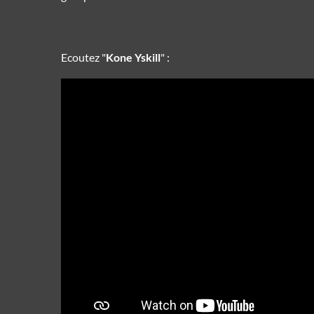
Ecoutez "
Kone Yskill
" :