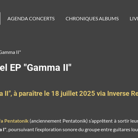
AGENDA CONCERTS
CHRONIQUES ALBUMS
LIV
Gamma II"
l EP "Gamma II"
 II
"
, à paraître le 18 juillet 2025 via Inverse 
fa Pentatonik
(anciennement Pentatonik) s’apprêtent à sortir leur
 I"
, poursuivant l’exploration sonore du groupe entre guitares lo