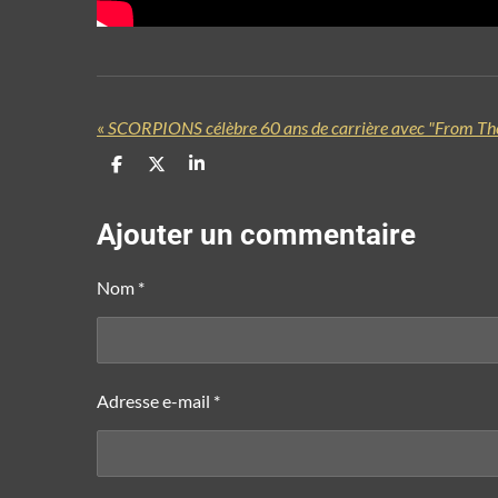
«
SCORPIONS célèbre 60 ans de carrière avec "From The 
P
P
P
a
a
a
r
r
r
t
t
t
Ajouter un commentaire
a
a
a
g
g
g
e
e
e
Nom *
r
r
r
Adresse e-mail *