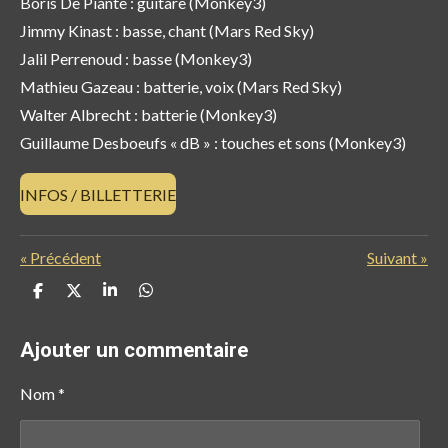
Boris De Piante : guitare (Monkey3)
Jimmy Kinast : basse, chant (Mars Red Sky)
Jalil Perrenoud : basse (Monkey3)
Mathieu Gazeau : batterie, voix (Mars Red Sky)
Walter Albrecht : batterie (Monkey3)
Guillaume Desboeufs « dB » : touches et sons (Monkey3)
INFOS / BILLETTERIE
«
Précédent
Suivant
»
P
P
P
P
a
a
a
a
r
r
r
r
t
t
t
t
Ajouter un commentaire
a
a
a
a
g
g
g
g
e
e
e
e
Nom *
r
r
r
r