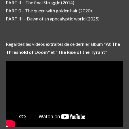
PART II – The final Struggle (2014)
PART 0 – The queen with golden hair (2020)
PART III – Dawn of an apocalyptic world (2025)
Regardez les vidéos extraites de ce dernier album "
At The
Threshold of Doom
" et "
The Rise of the Tyrant
"