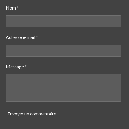
g
g
g
g
e
e
e
e
Nom *
r
r
r
r
Adresse e-mail *
Message *
Envoyer un commentaire