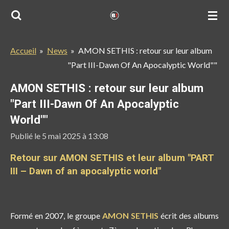
Passer
au
contenu
Accueil
»
News
»
AMON SETHIS : retour sur leur album
principal
"Part III-Dawn Of An Apocalyptic World""
AMON SETHIS : retour sur leur album
"Part III-Dawn Of An Apocalyptic
World""
Publié le 5 mai 2025 à 13:08
Retour sur AMON SETHIS et leur album "PART
III – Dawn of an apocalyptic world"
Formé en 2007, le groupe
AMON SETHIS
écrit des albums