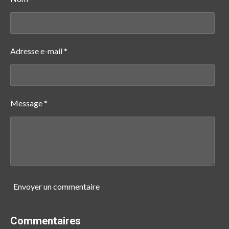
r
r
r
r
Adresse e-mail *
Message *
Envoyer un commentaire
Commentaires