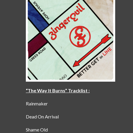
“The Way It Burns” Tracklist :
Rainmaker
Dead On Arrival
Shame Old