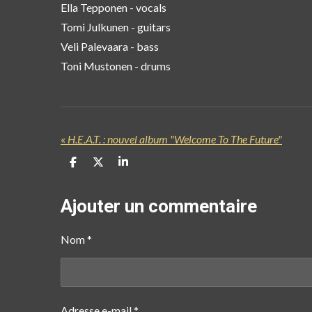
Ella Tepponen - vocals
Tomi Julkunen - guitars
Veli Palevaara - bass
Toni Mustonen - drums
«
H.E.A.T. : nouvel album "Welcome To The Future"
P
P
P
a
a
a
r
r
r
t
t
t
Ajouter un commentaire
a
a
a
g
g
g
e
e
e
Nom *
r
r
r
Adresse e-mail *