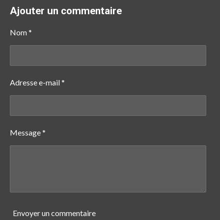
r
r
r
r
t
t
t
t
Ajouter un commentaire
a
a
a
a
g
g
g
g
e
e
e
e
Nom *
r
r
r
r
Adresse e-mail *
Message *
Envoyer un commentaire