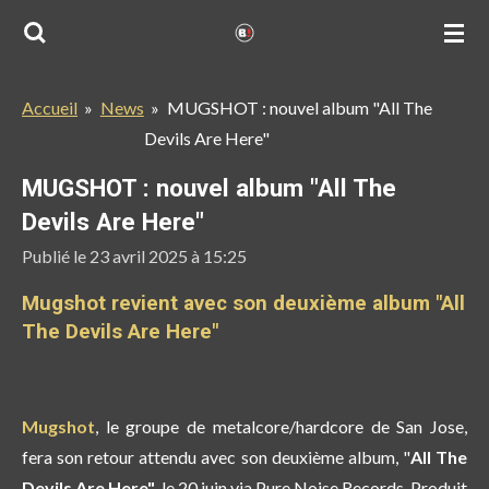
Passer
au
contenu
Accueil
»
News
»
MUGSHOT : nouvel album "All The
principal
Devils Are Here"
MUGSHOT : nouvel album "All The
Devils Are Here"
Publié le 23 avril 2025 à 15:25
Mugshot revient avec son deuxième album "All
The Devils Are Here"
Mugshot
, le groupe de metalcore/hardcore de San Jose,
fera son retour attendu avec son deuxième album, "
All The
Devils Are Here"
, le 20 juin via Pure Noise Records. Produit