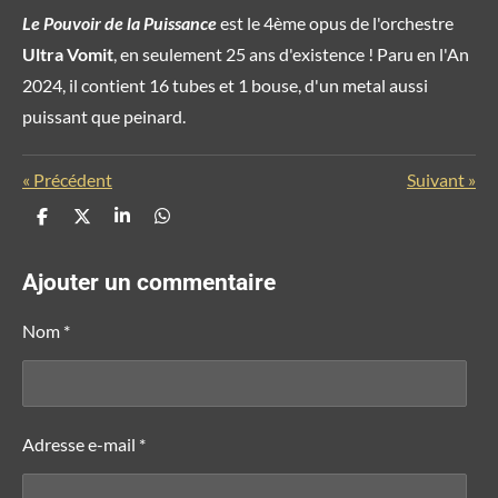
Le Pouvoir de la Puissance
est le 4ème opus de l'orchestre
Ultra Vomit
, en seulement 25 ans d'existence ! Paru en l'An
2024, il contient 16 tubes et 1 bouse, d'un metal aussi
puissant que peinard.
«
Précédent
Suivant
»
P
P
P
P
a
a
a
a
r
r
r
r
t
t
t
t
Ajouter un commentaire
a
a
a
a
g
g
g
g
e
e
e
e
Nom *
r
r
r
r
Adresse e-mail *