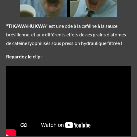
"
TIKAWAHUKWA"
est une ode à la caféine à la sauce
brésilienne, et aux différents effets de ces grains d'atomes
de caféine lyophilisés sous pression hydraulique filtrée !
Regardez le clip :