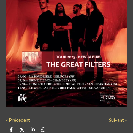
«
Précédent
Suivant
»
P
P
P
P