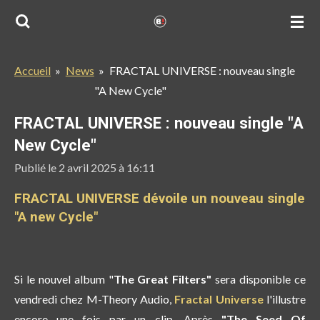
Passer
au
contenu
Accueil
»
News
»
FRACTAL UNIVERSE : nouveau single
principal
"A New Cycle"
FRACTAL UNIVERSE : nouveau single "A
New Cycle"
Publié le 2 avril 2025 à 16:11
FRACTAL UNIVERSE dévoile un nouveau single
"A new Cycle"
Si le nouvel album "
The Great Filters"
sera disponible ce
vendredi chez M-Theory Audio,
Fractal Universe
l'illustre
encore une fois par un clip. Après
"The Seed Of