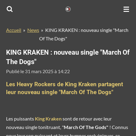
Passer
au
contenu
Accueil
»
News
»
KING KRAKEN : nouveau single "March
principal
Of The Dogs"
KING KRAKEN : nouveau single "March Of
The Dogs"
Publié le 31 mars 2025 à 14:22
Les Heavy Rockers de King Kraken partagent
leur nouveau single "March Of The Dogs"
Les puissants
King Kraken
sont de retour avec leur
nouveau single tonitruant, "
March Of The Gods"
! Connus
pour leur son puissant et leurs hymnes rock épiques, ce