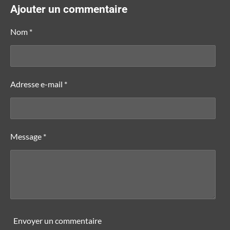
t
t
t
t
Ajouter un commentaire
a
a
a
a
g
g
g
g
e
e
e
e
Nom *
r
r
r
r
Adresse e-mail *
Message *
Envoyer un commentaire