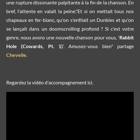
une rupture dissonante palpitante à la fin de la chanson. En
bref, l'attente en valait la peine."Et si on mettait tous nos
chapeaux en fer-blanc, qu'on s'enfilait un Dunkies et qu'on
se lançait dans un doomscrolling profond ? Si c'est votre
genre, nous avons une nouvelle chanson pour vous, '
Rabbit
Hole (Cowards, Pt. 1)
'. Amusez-vous bien" partage
Chevelle
.
Regardez la vidéo d'accompagnement ici.