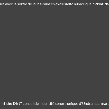
eure avec la sortie de leur album en exclusivité numérique, "
Print th
int the Dirt"
consolide l'identité sonore unique d'Undramaa, marq