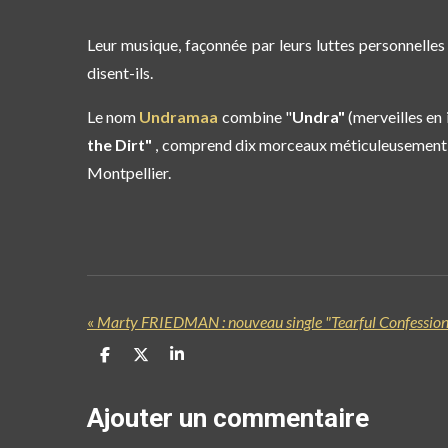
Leur musique, façonnée par leurs luttes personnelles 
disent-ils.
Le nom
Undramaa
combine "
Undra"
(merveilles en i
the Dirt"
, comprend dix morceaux méticuleusement él
Montpellier.
«
Marty FRIEDMAN : nouveau single "Tearful Confessio
P
P
P
a
a
a
r
r
r
t
t
t
Ajouter un commentaire
a
a
a
g
g
g