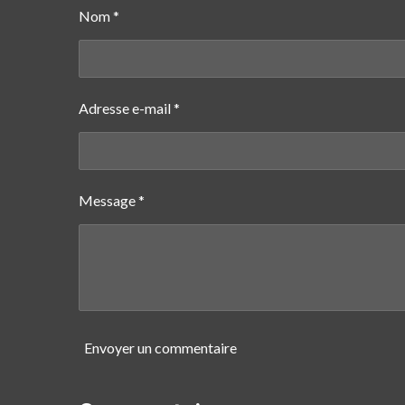
e
e
e
Nom *
r
r
r
Adresse e-mail *
Message *
Envoyer un commentaire