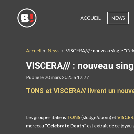
Passer
au
ACCUEIL
NEWS
contenu
principal
Accueil
»
News
»
VISCERA/// : nouveau single "Cel
VISCERA/// : nouveau sing
Publié le 20 mars 2025 à 12:27
TONS et VISCERA/// livrent un nouve
Les groupes italiens
TONS
(sludge/doom) et
VISCER
morceau "
Celebrate Death
" est extrait de ce joya