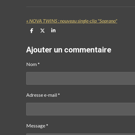
«
NOVA TWINS : nouveau single-clip "Soprano"
P
P
P
a
a
a
r
r
r
t
t
t
Ajouter un commentaire
a
a
a
g
g
g
e
e
e
Nom *
r
r
r
Adresse e-mail *
Message *