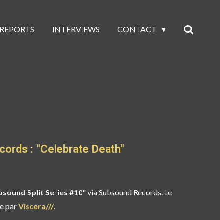
 REPORTS
INTERVIEWS
CONTACT
ecords : "Celebrate Death"
bsound Split Series #10
" via Subsound Records. Le
ée par
Viscera///
.