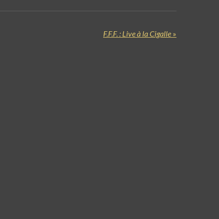
F.F.F. : Live à la Cigalle
»