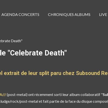
AGENDA CONCERTS
CHRONIQUES ALBUMS
LIVE
ebrate Death"
le "Celebrate Death"
l extrait de leur split paru chez Subsound R
A///
(post-metal) ont récemment sorti leur album collaboratif "
Su
u sludge/rock/post-metal et fait partie de la face du disque compos