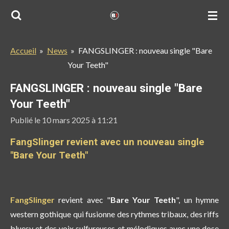
Passer
au
contenu
Accueil
»
News
»
FANGSLINGER : nouveau single "Bare
principal
Your Teeth"
FANGSLINGER : nouveau single "Bare
Your Teeth"
Publié le 10 mars 2025 à 11:21
FangSlinger revient avec un nouveau single
"Bare Your Teeth"
FangSlinger
revient avec "
Bare Your Teeth
", un hymne
western gothique qui fusionne des rythmes tribaux, des riffs
bluesy et des voix sulfureuses et mélodiques avec une dose