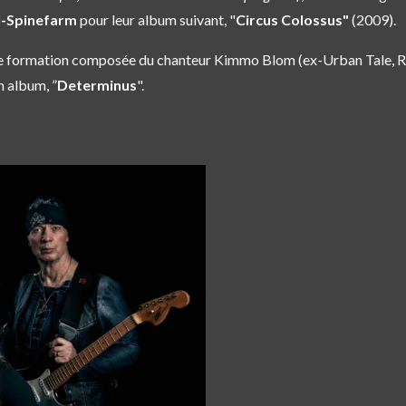
l-Spinefarm
pour leur album suivant, "
Circus Colossus"
(2009).
lle formation composée du chanteur Kimmo Blom (ex-Urban Tale, Ra
un album, ”
Determinus
".