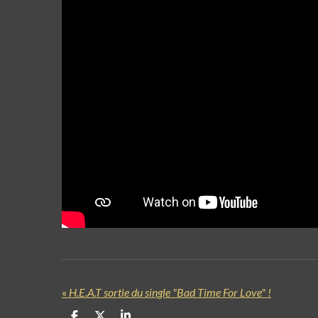
«
H.E.A.T sortie du single "Bad Time For Love" !