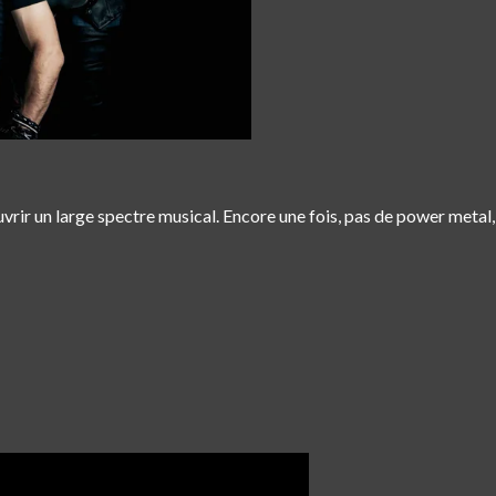
uvrir un large spectre musical. Encore une fois, pas de power metal