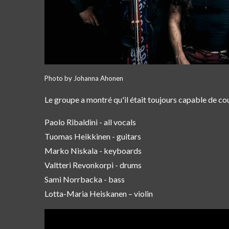
Photo by Johanna Ahonen
Le groupe a montré qu'il était toujours capable de co
Paolo Ribaldini - all vocals
Tuomas Heikkinen - guitars
Marko Niskala - keyboards
Valtteri Revonkorpi - drums
Sami Norrbacka - bass
Lotta-Maria Heiskanen – violin