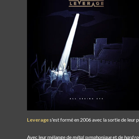
Leverage
s'est formé en 2006 avec la sortie de leur 
Avec leur mélange de
métal symphonique
et de
hard r