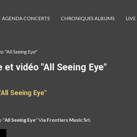
AGENDA CONCERTS
CHRONIQUES ALBUMS
LIVE
o "All Seeing Eye"
et vidéo "All Seeing Eye"
All Seeing Eye"
o "
All Seeing Eye
"
V
ia Frontiers Music Srl.