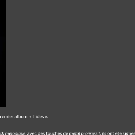
premier album, « Tides ».
ock mélodique
, avec des touches de
métal progressif
, ils ont été sign