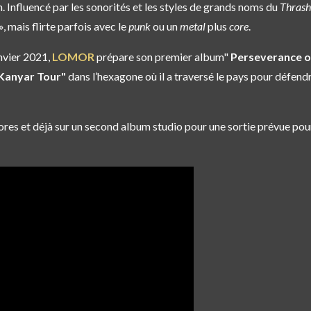
ion. Influencé par les sonorités et les styles de grands noms du
Thrash
», mais flirte parfois avec le
punk
ou un
metal
plus
core
.
nvier 2021,
LOMOR
prépare son premier album"
Perseverance o
Kanyar Tour"
dans l’hexagone où il a traversé le pays pour défend
d'ores et déjà sur un second album studio pour une sortie prévue p