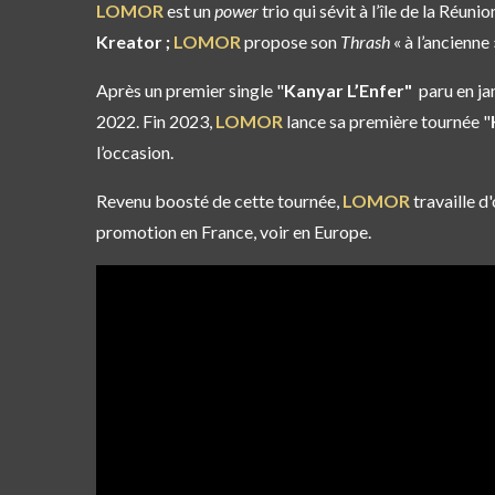
LOMOR
est un
power
trio qui sévit à l’île de la Réun
Kreator ;
LOMOR
propose son
Thrash
« à l’ancienne 
Après un premier single "
Kanyar L’Enfer"
paru en ja
2022. Fin 2023,
LOMOR
lance sa première tournée "
l’occasion.
Revenu boosté de cette tournée,
LOMOR
travaille 
promotion en France, voir en Europe.