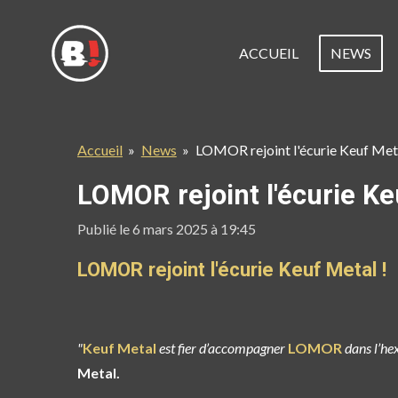
Passer
au
ACCUEIL
NEWS
contenu
principal
Accueil
»
News
»
LOMOR rejoint l'écurie Keuf Meta
LOMOR rejoint l'écurie Ke
Publié le 6 mars 2025 à 19:45
LOMOR rejoint l'écurie Keuf Metal !
"
Keuf Meta
l
est fier d’accompagner
LOMOR
dans l’hex
Metal.