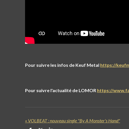
Pour suivre les infos de Keuf Metal
https://keu
Pour suivre l'actualité de LOMOR
https://www.
«
VOLBEAT : nouveau single "By A Monster's Hand"