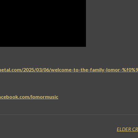
fmetal.com/2025/03/06/welcome-to-the-family-lomor-%f0
facebook.com/lomormusic
ELDER CR