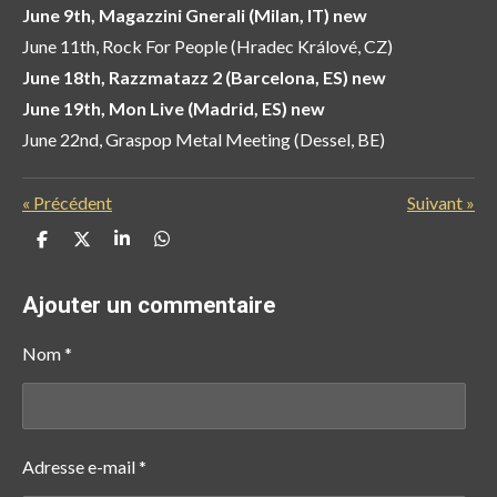
June 9th, Magazzini Gnerali (Milan, IT)
new
June 11th, Rock For People (Hradec Králové, CZ)
June 18th, Razzmatazz 2 (Barcelona, ES)
new
June 19th, Mon Live (Madrid, ES)
new
June 22nd, Graspop Metal Meeting (Dessel, BE)
«
Précédent
Suivant
»
P
P
P
P
a
a
a
a
r
r
r
r
t
t
t
t
Ajouter un commentaire
a
a
a
a
g
g
g
g
e
e
e
e
Nom *
r
r
r
r
Adresse e-mail *