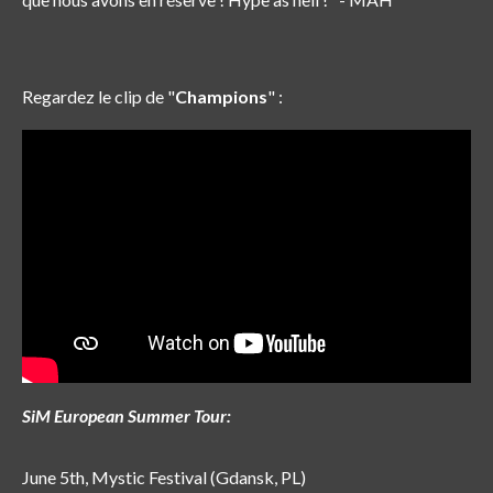
Regardez le clip de "
Champions
" :
SiM European Summer Tour:
June 5th, Mystic Festival (Gdansk, PL)