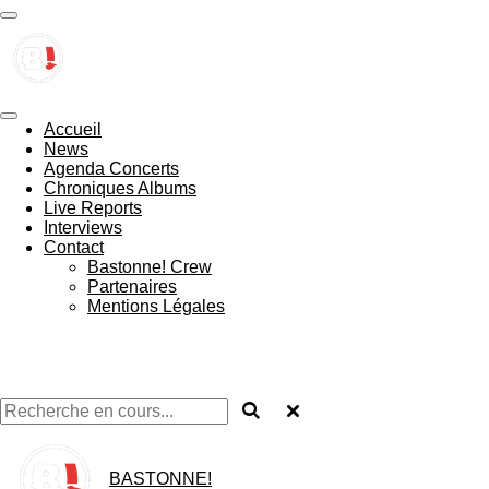
Passer
au
contenu
principal
Accueil
News
Agenda Concerts
Chroniques Albums
Live Reports
Interviews
Contact
Bastonne! Crew
Partenaires
Mentions Légales
BASTONNE!