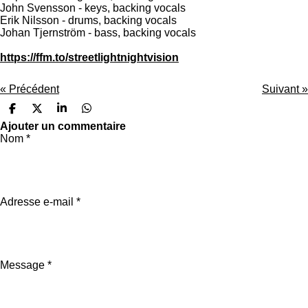
John Svensson - keys, backing vocals
Erik Nilsson - drums, backing vocals
Johan Tjernström - bass, backing vocals
https://ffm.to/streetlightnightvision
«
Précédent
Suivant
»
P
P
P
P
a
a
a
a
Ajouter un commentaire
r
r
r
r
Nom *
t
t
t
t
a
a
a
a
g
g
g
g
e
e
e
e
r
r
r
r
Adresse e-mail *
Message *