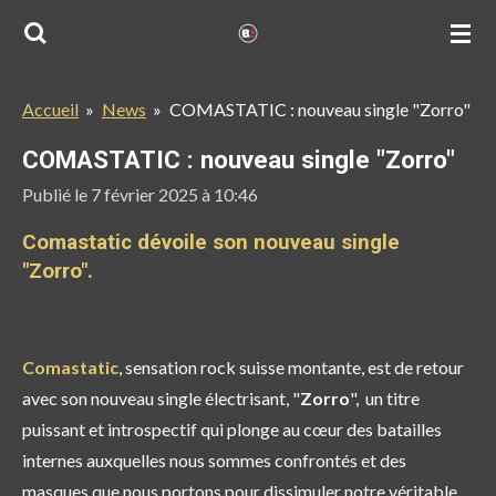
Passer
au
contenu
Accueil
»
News
»
COMASTATIC : nouveau single "Zorro"
principal
COMASTATIC : nouveau single "Zorro"
Publié le 7 février 2025 à 10:46
Comastatic dévoile son nouveau single
"Zorro".
Comastatic
, sensation rock suisse montante, est de retour
avec son nouveau single électrisant, "
Zorro
", un titre
puissant et introspectif qui plonge au cœur des batailles
internes auxquelles nous sommes confrontés et des
masques que nous portons pour dissimuler notre véritable