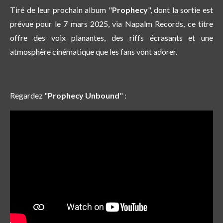
Tiré de leur prochain album "
Prophecy
", dont la sortie est
prévue pour le 7 mars 2025, via Napalm Records, ce titre
offre des voix planantes, des riffs écrasants et une
atmosphère cinématique que les fans vont adorer.
Regardez "
Prophecy Unbound
" :