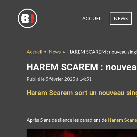
Passer
au
ACCUEIL
NEWS
contenu
principal
Accueil
»
News
»
HAREM SCAREM : nouveau single 
HAREM SCAREM : nouveau s
Publié le 5 février 2025 à 14:51
Harem Scarem sort un nouveau singl
Après 5 ans de silence les canadiens de
Harem Scar