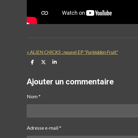
«
ALIEN CHICKS : nouvel EP "Forbidden Fruit"
P
P
P
a
a
a
r
r
r
t
t
t
Ajouter un commentaire
a
a
a
g
g
g
e
e
e
Nom *
r
r
r
Adresse e-mail *