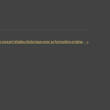
Black Sabbath annonce un concert d'adieu historique avec sa formation originale!
»