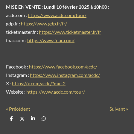
MISE EN VENTE : Lundi 10 février 2025 à 10h00 :
acdc.com :
https://www.acdc.com/tour/
gdp.fr :
https://www.gdp.fr/fr/
ticketmaster.fr :
https://www.ticketmaster.fr/fr
fnac.com :
https://www.fnac.com/
Facebook :
https://www.facebook.com/acdc/
Instagram :
https://www.instagram.com/acdc/
X :
https://x.com/acdc/?mx=2
Website :
https://www.acdc.com/tour/
«
Précédent
Suivant
»
P
P
P
P
a
a
a
a
r
r
r
r