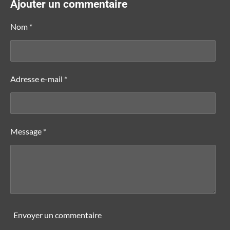
t
t
t
t
Ajouter un commentaire
a
a
a
a
g
g
g
g
e
e
e
e
Nom *
r
r
r
r
Adresse e-mail *
Message *
Envoyer un commentaire