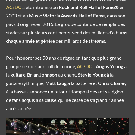
AC/DC
a été intronisé au
Rock and Roll Hall of Fame®
en
2003 et au
Music Victoria Awards Hall of Fame,
dans son
pays d'origine, en 2015. Le groupe continue de remplir des
stades sur plusieurs continents, vend des millions d'albums
chaque année et génère des milliards de streams.
Pour honorer ses 50 ans de règne en tant que plus grand
groupe de rock and roll du monde,
AC/DC
-
Angus Young
à
la guitare,
Brian Johnson
au chant,
Stevie Young
à la
guitare rythmique,
Matt Laug
à la batterie et
Chris Chaney
à la basse - annonce un retour triomphal devant sa légion
de fans acquis à sa cause, qui ne cesse de s'agrandir année
après année.