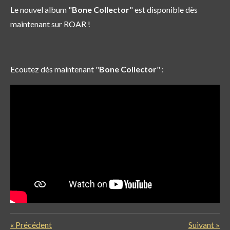
Le nouvel album "
Bone Collector
" est disponible dès
maintenant sur ROAR !
Ecoutez dès maintenant "
Bone Collector
" :
«
Précédent
Suivant
»