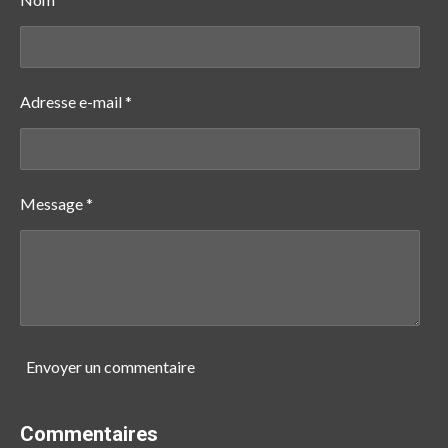
r
r
r
r
Adresse e-mail *
Message *
Envoyer un commentaire
Commentaires