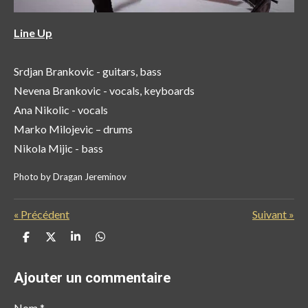
Line Up
Srdjan Brankovic - guitars, bass
Nevena Brankovic - vocals, keyboards
Ana Nikolic - vocals
Marko Milojevic – drums
Nikola Mijic - bass
Photo by Dragan Jereminov
«
Précédent
Suivant
»
P
P
P
P
a
a
a
a
r
r
r
r
t
t
t
t
Ajouter un commentaire
a
a
a
a
g
g
g
g
e
e
e
e
Nom *