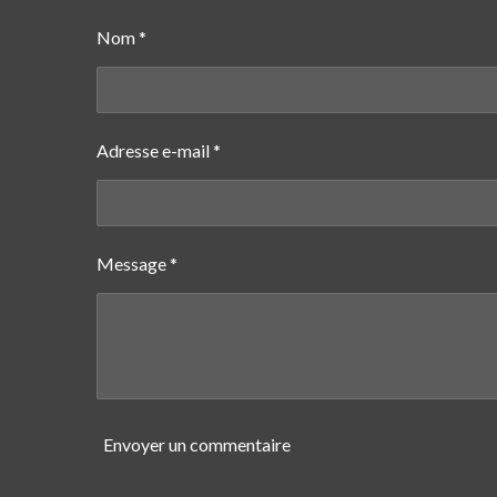
g
g
g
e
e
e
Nom *
r
r
r
Adresse e-mail *
Message *
Envoyer un commentaire