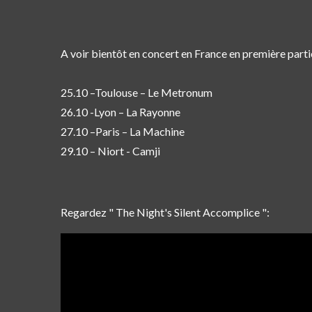
A voir bientôt en concert en France en première p
25.10 –Toulouse – Le Metronum
26.10 -Lyon – La Rayonne
27.10 –Paris – La Machine
29.10 – Niort - Camji
Regardez " The Night's Silent Accomplice ":