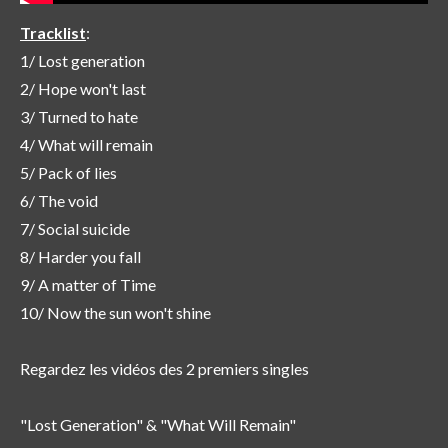
Tracklist
:
1/ Lost generation
2/ Hope won't last
3/ Turned to hate
4/ What will remain
5/ Pack of lies
6/ The void
7/ Social suicide
8/ Harder you fall
9/ A matter of Time
10/ Now the sun won't shine
Regardez les vidéos des 2 premiers singles
"Lost Generation" & "What Will Remain"