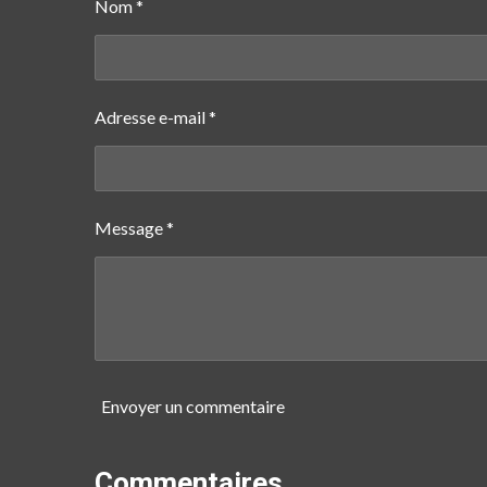
Nom *
r
r
r
Adresse e-mail *
Message *
Envoyer un commentaire
Commentaires