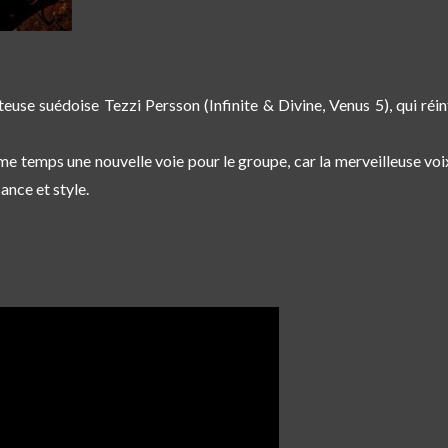
nteuse suédoise Tezzi Persson (Infinite & Divine, Venus 5), qui r
e temps une nouvelle voie pour le groupe, car la merveilleuse voi
ance et style.