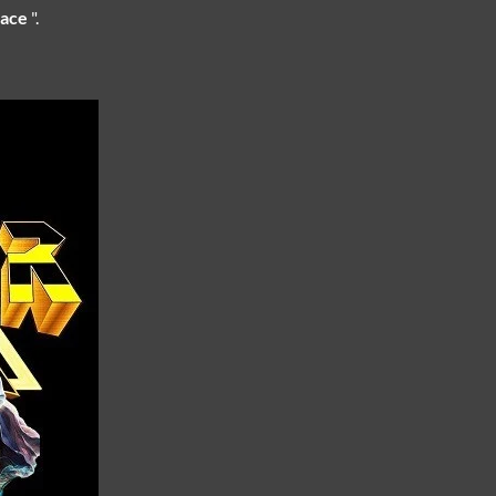
race
".