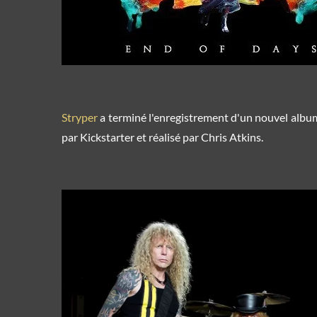
Stryper
a terminé l'enregistrement d'un nouvel album
par Kickstarter et réalisé par Chris Atkins.