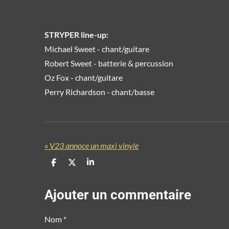
STRYPER line-up:
Michael Sweet - chant/guitare
Robert Sweet - batterie & percussion
Oz Fox - chant/guitare
Perry Richardson - chant/basse
«
V23 annoce un maxi vinyle
P
P
P
a
a
a
r
r
r
t
t
t
Ajouter un commentaire
a
a
a
g
g
g
e
e
e
Nom *
r
r
r