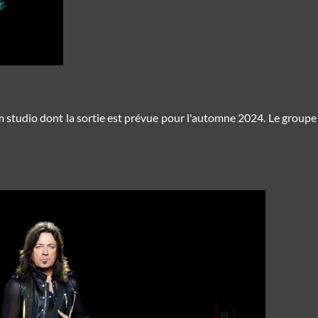
 studio dont la sortie est prévue pour l'automne 2024.
Le groupe 