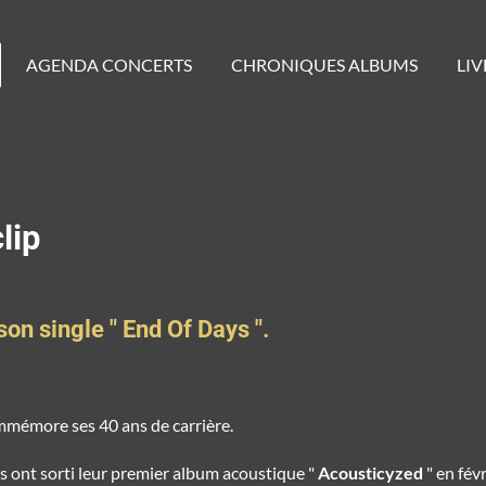
AGENDA CONCERTS
CHRONIQUES ALBUMS
LIV
lip
son single " End Of Days ".
ommémore ses 40 ans de carrière.
ils ont sorti leur premier album acoustique "
Acousticyzed
" en fév