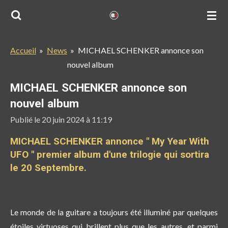
Passer
au
contenu
Accueil
»
News
»
MICHAEL SCHENKER annonce son
principal
nouvel album
MICHAEL SCHENKER annonce son
nouvel album
Publié le 20 juin 2024 à 11:19
MICHAEL SCHENKER annonce "
My Year With
UFO " premier album d'une trilogie qui sortira
le 20 Septembre.
Le monde de la guitare a toujours été illuminé par quelques
étoiles virtuoses qui brillent plus que les autres, et parmi