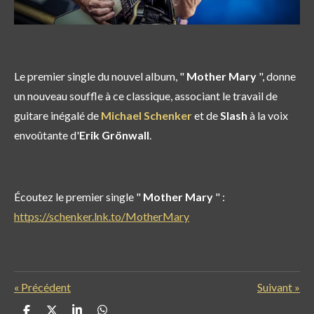
Le premier single du nouvel album, "
Mother Mary
", donne
un nouveau souffle à ce classique, associant le travail de
guitare inégalé de
Michael Schenker
et de
Slash
à la voix
envoûtante d'
Erik Grönwall
.
Écoutez le premier single "
Mother Mary
" :
https://schenker.lnk.to/MotherMary
«
Précédent
Suivant
»