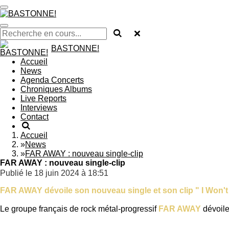
Passer
au
contenu
principal
BASTONNE!
Accueil
News
Agenda Concerts
Chroniques Albums
Live Reports
Interviews
Contact
Accueil
»
News
»
FAR AWAY : nouveau single-clip
FAR AWAY : nouveau single-clip
Publié le 18 juin 2024 à 18:51
FAR AWAY dévoile son nouveau single et son clip " I Won't
Le groupe français de rock métal-progressif
FAR AWAY
dévoile