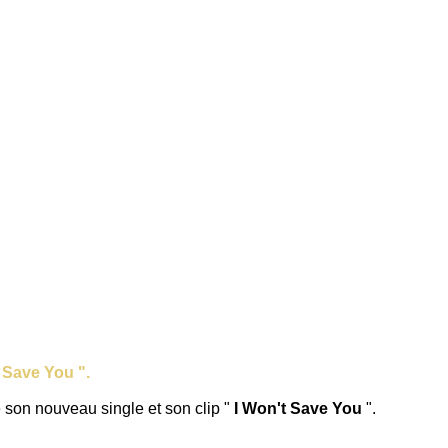
 Save You ".
 son nouveau single et son clip "
I Won't Save You
".