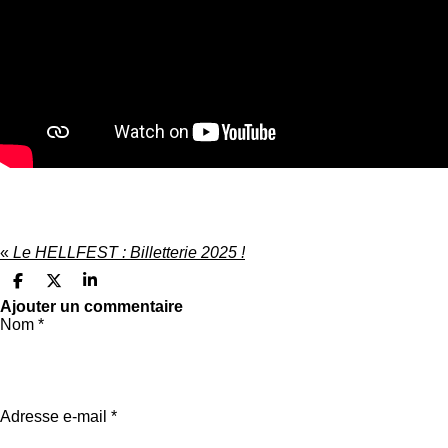
«
Le HELLFEST : Billetterie 2025 !
P
P
P
a
a
a
Ajouter un commentaire
r
r
r
Nom *
t
t
t
a
a
a
g
g
g
e
e
e
r
r
r
Adresse e-mail *