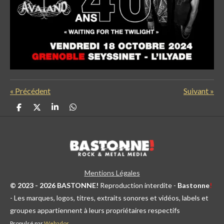
«
Précédent
Suivant
»
P
P
P
P
a
a
a
a
r
r
r
r
t
t
t
t
a
a
a
a
g
g
g
g
e
e
e
e
r
r
r
r
Mentions Légales
© 2023 - 2026 BASTONNE!
Reproduction interdite -
Bastonne
!
- Les marques, logos, titres, extraits sonores et vidéos, labels et
groupes appartiennent à leurs propriétaires respectifs
Propulsé par
Webador