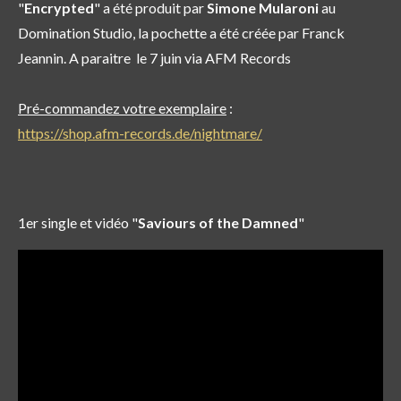
"
Encrypted
" a été produit par
Simone Mularoni
au
Domination Studio, la pochette a été créée par Franck
Jeannin. A paraitre le 7 juin via AFM Records
Pré-commandez votre exemplaire
:
https://shop.afm-records.de/nightmare/
1er single et vidéo "
Saviours of the Damned
"