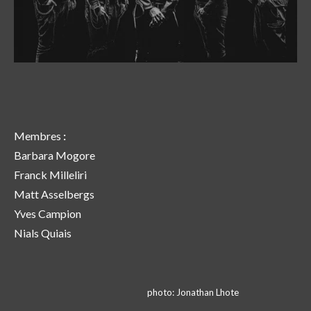
Membres
:
Barbara Mogore
Franck Milleliri
Matt Asselbergs
Yves Campion
Nials Quiais
photo: Jonathan Lhote