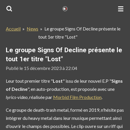
Passer
au
contenu
Accueil
»
News
»
Le groupe Signs Of Decline présente le
principal
tout 1er titre "Lost"
Le groupe Signs Of Decline présente le
tout 1er titre "Lost"
Publié le 15 décembre 2023 à 22:04
Leur tout premier titre "
Lost
" issu de leur nouvel E.P "
Signs
of Decline
", en auto-production, est proposée avec une
lyrics-video
, réalisée par
Morbid Film Production
.
Ce groupe de death-trash metal, formé en 2019, n'hésite pas
intégrer du heavy metal dans leur musique permettant ainsi
d'ouvrir le champs des possibles. Le clip ouvre sur un riff qui