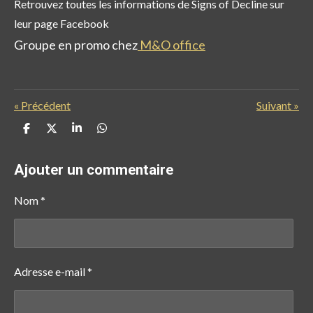
Retrouvez toutes les informations de Signs of Decline sur
leur page Facebook
Groupe en promo chez
M&O office
«
Précédent
Suivant
»
P
P
P
P
a
a
a
a
r
r
r
r
t
t
t
t
Ajouter un commentaire
a
a
a
a
g
g
g
g
e
e
e
e
Nom *
r
r
r
r
Adresse e-mail *