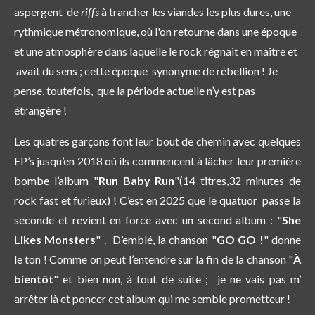
aspergent de
riffs
à trancher les viandes les plus dures, une
rythmique métronomique, où l'on retourne dans une époque
et une atmosphère dans laquelle le rock régnait en maître et
avait du sens ; cette époque synonyme de rébellion ! Je
pense, toutefois, que la période actuelle n’y est pas
étrangère !
Les quatres garçons font leur bout de chemin avec quelques
EP’s jusqu’en 2018 où ils commencent à lâcher leur première
bombe l’album "
Run Baby Run
"(14 titres,32 minutes de
rock fast et furieux) ! C’est en 2025 que le quatuor passe la
seconde et revient en force avec un second album : "
She
Likes Monsters
" . D’emblé, la chanson "
GO GO !
" donne
le ton ! Comme on peut l’entendre sur la fin de la chanson "
À
bientôt
" et bien non, à tout de suite ; je ne vais pas m’
arrêter là et poncer cet album qui me semble prometteur !